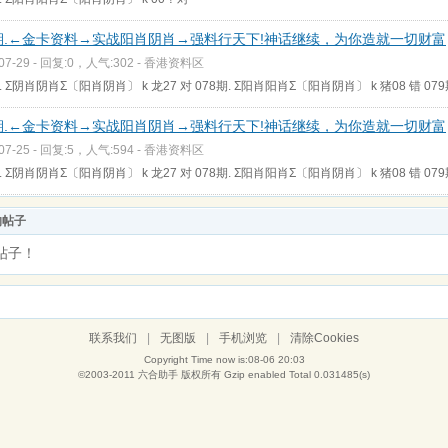
2期.←金卡资料→实战阳肖阴肖→强料行天下!神话继续，为你造就一切财富
-07-29 - 回复:0，人气:302 -
香港资料区
. Σ阴肖阴肖Σ〔阳肖阴肖〕 k 龙27 对 078期. Σ阳肖阳肖Σ〔阳肖阴肖〕 k 猪08 错 079
1期.←金卡资料→实战阳肖阴肖→强料行天下!神话继续，为你造就一切财富
-07-25 - 回复:5，人气:594 -
香港资料区
. Σ阴肖阴肖Σ〔阳肖阴肖〕 k 龙27 对 078期. Σ阳肖阳肖Σ〔阳肖阴肖〕 k 猪08 错 079
的帖子
帖子！
联系我们
|
无图版
|
手机浏览
|
清除Cookies
Copyright Time now is:08-06 20:03
©2003-2011
六合助手
版权所有 Gzip enabled
Total 0.031485(s)