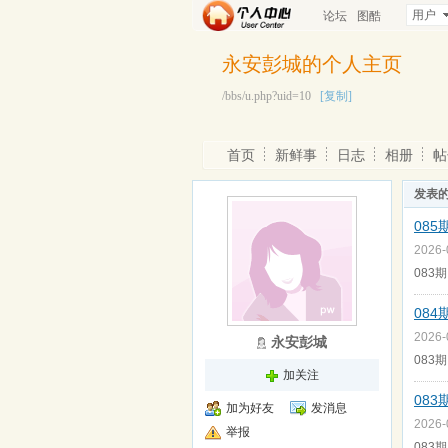
用户
论坛
图酷
永安彭城的个人主页
/bbs/u.php?uid=10
[复制]
首页
新鲜事
日志
相册
帖
发表
08
2026
083期
08
2026
永安彭城
083
加关注
08
加为好友
发消息
2026
举报
083