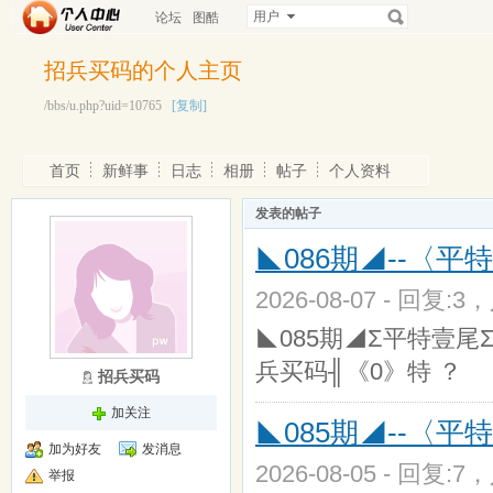
用户
论坛
图酷
招兵买码的个人主页
/bbs/u.php?uid=10765
[复制]
首页
新鲜事
日志
相册
帖子
个人资料
发表的帖子
◣086期◢--〈
2026-08-07 - 回复:3
◣085期◢Σ平特壹尾Σ
兵买码╢《0》特 ？
招兵买码
加关注
◣085期◢--〈
加为好友
发消息
2026-08-05 - 回复:7
举报