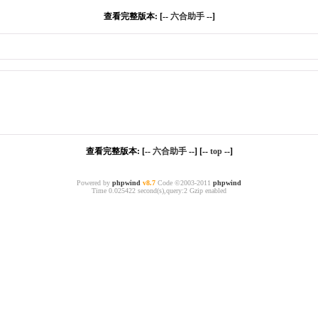
查看完整版本: [--
六合助手
--]
查看完整版本: [--
六合助手
--] [--
top
--]
Powered by
phpwind
v8.7
Code ©2003-2011
phpwind
Time 0.025422 second(s),query:2 Gzip enabled