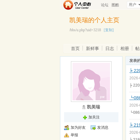
用户
论坛
图酷
凯美瑞的个人主页
/bbs/u.php?uid=3218
[复制]
首页
新鲜事
日志
相册
帖
发表
╞ 
2026
╞ 22
┗0
2026
凯美瑞
┗08
加关注
╞ 
加为好友
发消息
2026
举报
╞ 21